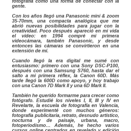
fotografía como una forma de conectar con la
gente.
Con los años llegó una Panasonic mini & zoom
35-70mm, una compacta analógica que me
abrió nuevas posibilidades para jugar con la
creatividad. Poco después apareció en mi vida
el vídeo: en 1994 compré mi primera
videocámara, también Panasonic, y desde
entonces las cámaras se convirtieron en una
extensión de mí.
Cuando llegó la era digital me sumé con
entusiasmo: primero con una Sony DSC-P100,
después con una Samsung S760, hasta dar el
salto a mi primera réflex, la Canon 60D. Más
tarde llegó la 600D como apoyo, y hoy trabajo
con una Canon 7D Mark II y una 6D Mark II.
También he querido formarme para crecer como
fotógrafo. Estudié los niveles I, II, III y IV en
Revelarte, la escuela de fotografía en Valencia,
donde experimenté con muchos géneros:
fotografía publicitaria, retrato, desnudo artístico,
nocturna y de paisaje, urbana, macro,
fotoperiodismo… Además, he hecho varios
cursos online centrados en revelado y edición