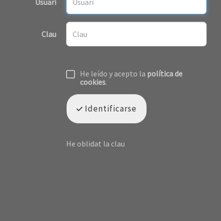
Usuari
Clau
He leído y acepto la
política de
cookies
.
Identificarse
He oblidat la clau